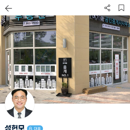
성헌모
대표