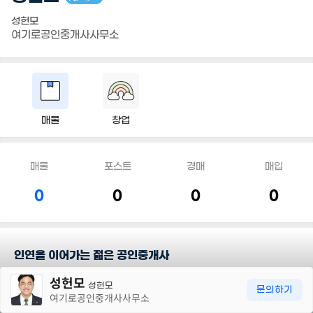
성헌모
여기로공인중개사사무소
매물
창업
매물
포스트
경매
매입
0
0
0
0
인연을 이어가는 젊은 공인중개사
30m
성헌모
안녕하세요 세종시 전문 공인중개사 성헌모입니다
성헌모
문의하기
여기로공인중개사사무소
■ 세종시 중개 NO.1 여기로 부동산 입니다