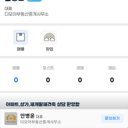
대표
다모아부동산중개사무소
매물
창업
매물
포스트
경매
매입
0
0
0
0
아파트,상가,재개발재건축 상담 환영함
30m
안병윤
유튜브 : 다모아부동산TV 검색해 보세요^^ㆍㅇ
대표
문의하기
다모아부동산중개사무소