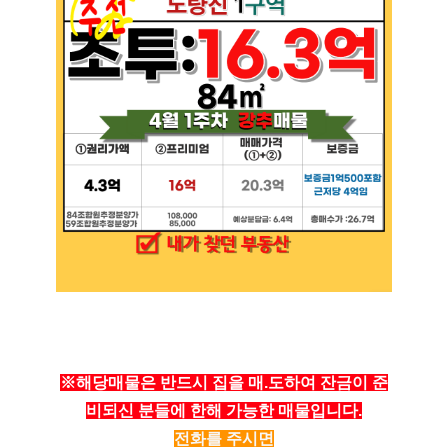
19.8억
226m²
9.55억
1,143.27억
87m²
'25. 11
1.1조
'24. 09
2.65억
4,300억
13.5억
매물
월 1억
61m²
'22. 06
108m²
'25. 07
6
매물
77
디스코 추천 매물
4,450억
8.6억
'26. 07
#상업용건물
23억
91m²
4.45억
서울특별시 서초구 방배동 2256
83m²
73m²
2.6억
매매
68억
75m²
381.75억
44.5억
'19. 10
349m²
서울특별시 서초구 서초동
3.25억
더보기
51m²
25억
139m²
월 1,7
서초동
전문가
364m²
※해당매물은 반드시 집을 매.도하여 잔금이 준
50m
김성원
대표
비되신 분들에 한해 가능한 매물입니다.
2.2억
문의하기
경매
가인부동산중개법인
59m²
전화를 주시면