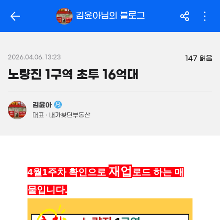
163.5억
'14. 03
319억
김윤아
님의 블로그
'26. 06
월 104만
월 2.1억
필터
매물 탐색
32m²
'25. 04
14억
매물
149m²
2026.04.06. 13:23
월 2억
147
읽음
450억
480억
800m²
'26. 06
노량진 1구역 초투 16억대
'26. 08
.95억
946억
1,160억
56m²
매물
'18. 12
'21. 03
김윤아
23.96억
대표 · 내가찾던부동산
480억
843m²
매물
49.8억
'06. 06
330m²
3.69억
재업
58m²
4월1주차 확인으로
로드 하는 매
3.15억
52m²
물입니다.
7.7억
2.7억
매물
월 2,883만
359m²
62m²
250억
866m²
'17. 04
2.55억
33m²