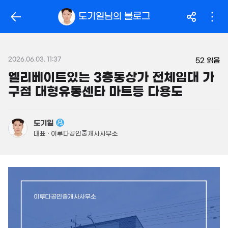
163.5억
'14. 03
319억
도기일
님의 블로그
'26. 06
월 104만
월 2.1억
필터
매물 탐색
32m²
'25. 04
14억
매물
149m²
2026.06.03. 11:37
월 2억
52
읽음
450억
480억
800m²
'26. 06
엘리베이트있는 3층통상가 전체임대 가
'26. 08
구점 대형유통센타 마트등 다용도
.95억
946억
1,160억
56m²
매물
'18. 12
'21. 03
23.96억
480억
도기일
843m²
매물
49.8억
'06. 06
대표 · 이루다공인중개사사무소
330m²
3.69억
58m²
3.15억
52m²
7.7억
2.7억
매물
월 2,883만
359m²
62m²
250억
866m²
'17. 04
2.55억
33m²