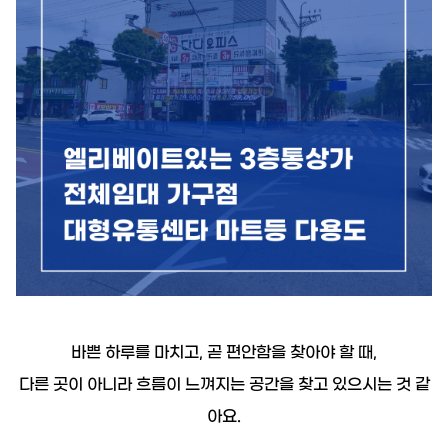
19.8억
226m²
9.55억
1,143.27억
87m²
'25. 11
1.1조
'24. 09
2.65억
4,300억
13.5억
매물
월 1억
61m²
'22. 06
108m²
'25. 07
6
매물
77
디스코 추천 매물
4,450억
8.6억
'26. 07
#상업용건물
23억
91m²
4.45억
서울특별시 서초구 서초동 1360-45
83m²
73m²
2.6억
매매
85억
75m²
381.75억
44.5억
'19. 10
349m²
서울특별시 서초구 서초동
3.25억
더보기
51m²
25억
바쁜 하루를 마치고, 곧 편안함을 찾아야 할 때,
139m²
월 1,7
서초동
전문가
364m²
다른 곳이 아니라 흐름이 느껴지는 공간을 찾고 있으시는 것 같
50m
백일권
대표
2.2억
문의하기
아요.
경매
골든밸류부동산중개법인
59m²