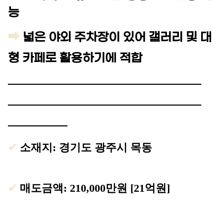
능
19.8억
226m²
9.55억
1,143.27억
➡
넓은 야외 주차장이 있어 갤러리 및 대
87m²
'25. 11
1.1조
'24. 09
형 카페로 활용하기에 적합
2.65억
4,300억
13.5억
매물
월 1억
61m²
'22. 06
108m²
—————————————
'25. 07
6
매물
77
—————
디스코 추천 매물
————
————
4,450억
8.6억
'26. 07
#토지
23억
91m²
4.45억
서울특별시 서초구 서초동 1451-2
83m²
————
73m²
2.6억
매매
399억 5000만원
75m²
✔
소재지: 경기도 광주시 목동
381.75억
44.5억
'19. 10
349m²
서울특별시 서초구 서초동
3.25억
더보기
51m²
25억
139m²
월 1,7
서초동
전문가
✔
매도금액: 210,000만원 [21억원]
364m²
50m
백일권
대표
2.2억
문의하기
경매
골든밸류부동산중개법인
59m²