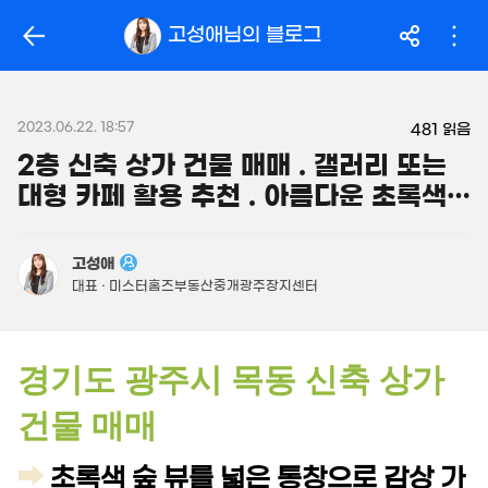
163.5억
'14. 03
319억
고성애
님의 블로그
'26. 06
월 104만
월 2.1억
필터
매물 탐색
32m²
'25. 04
14억
매물
149m²
2023.06.22. 18:57
월 2억
481
읽음
450억
480억
800m²
'26. 06
2층 신축 상가 건물 매매 . 갤러리 또는
'26. 08
대형 카페 활용 추천 . 아름다운 초록색
.95억
946억
1,160억
56m²
매물
'18. 12
숲 뷰 전망
'21. 03
23.96억
480억
고성애
843m²
매물
49.8억
'06. 06
대표 · 미스터홈즈부동산중개광주장지센터
330m²
3.69억
경기도 광주시 목동 신축 상가
58m²
3.15억
52m²
건물 매매
7.7억
2.7억
매물
월 2,883만
359m²
62m²
250억
866m²
'17. 04
2.55억
➡
초록색 숲 뷰를 넓은 통창으로 감상 가
33m²