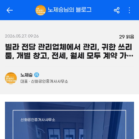
163.5억
'14. 03
319억
노제승
님의 블로그
'26. 06
월 104만
월 2.1억
필터
매물 탐색
32m²
'25. 04
14억
매물
149m²
2026.05.27. 09:26
월 2억
29
읽음
450억
480억
800m²
'26. 06
빌라 전담 관리업체에서 관리, 귀한 쓰리
'26. 08
룸, 개별 창고, 전세, 월세 모두 계약 가능
.95억
946억
1,160억
56m²
매물
'18. 12
등
'21. 03
23.96억
480억
노제승
843m²
매물
49.8억
'06. 06
대표 · 신화공인중개사사무소
330m²
3.69억
58m²
3.15억
52m²
7.7억
2.7억
매물
월 2,883만
359m²
62m²
250억
866m²
'17. 04
2.55억
33m²