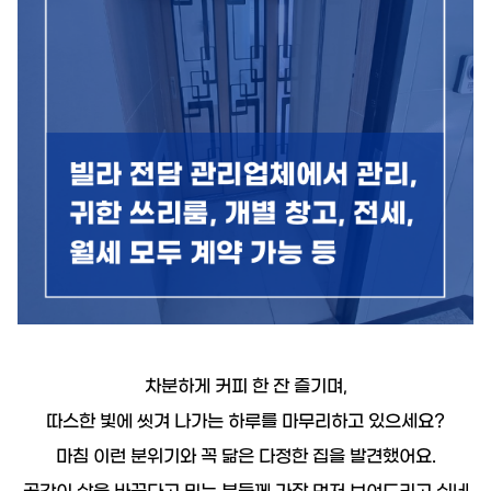
19.8억
226m²
9.55억
1,143.27억
87m²
'25. 11
1.1조
'24. 09
2.65억
4,300억
13.5억
매물
월 1억
61m²
'22. 06
108m²
'25. 07
6
매물
77
디스코 추천 매물
4,450억
8.6억
'26. 07
#토지
23억
91m²
4.45억
서울특별시 서초구 서초동 1451-2
83m²
73m²
2.6억
매매
399억 5000만원
75m²
381.75억
44.5억
'19. 10
349m²
서울특별시 서초구 서초동
3.25억
더보기
51m²
25억
차분하게 커피 한 잔 즐기며,
139m²
월 1,7
서초동
전문가
364m²
따스한 빛에 씻겨 나가는 하루를 마무리하고 있으세요?
50m
김성원
대표
2.2억
문의하기
마침 이런 분위기와 꼭 닮은 다정한 집을 발견했어요.
경매
가인부동산중개법인
59m²