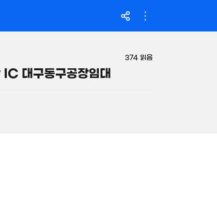
'15. 03
11.5억
24.1억
97m²
'07. 05
로드뷰
150억
26. 07
168억
매물
'24. 03
1.64억
319억
34m²
'26. 06
348억
374
읽음
우리동네 공인중개사
'21. 10
월 104만
이종혁
 둔산 IC 대구동구공장임대
32m²
대표
(주)마이다스부동산중개법인 서초
76.08억
1.62억
480억
1,152m²
42m²
'26. 08
월 2,72
946억
60억
901m²
'18. 12
03
1,765.3억
480억
'25. 08
2.15억
물
'06. 06
57m²
2,400억
2.1억
'26. 06
47m²
3.3
64m
629.29억
3.15억
매물
'22. 02
52m²
2.97억
51m²