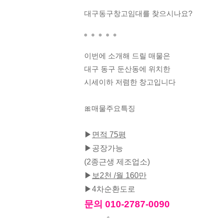
최근 3개월간
실거래가
31.3억
109m²
대구동구창고임대를 찾으시나요?
전체
상가・사무실・공장
아파트・오피스텔
빌라・주택
토지
이번에 소개해 드릴 매물은
대구 동구 둔산동에 위치한
아파트
서초동 1671-5
08.07
시세이하 저렴한 창고입니다
1.2억 / 98만
월세
+8
1,183.2억
'25. 12
🎀매물주요특징
아파트
서초동 1584-6
08.07
3.49억
전세
+1
▶
면적 75평
▶공장가능
아파트
서초동 1597-6
08.07
26
매물
4.1억
(2종근생 제조업소)
전세
'21
+1
▶
보2천 /월 160만
아파트
서초동 1466-3
08.06
▶4차순환도로
1,
8.25억
전세
문의 010-2787-0090