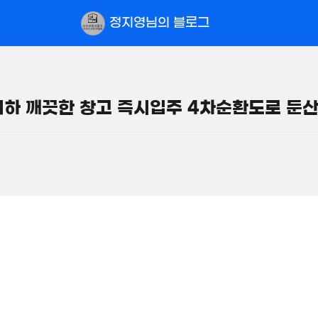
52m²
2.78억
8억
정지영
님의 블로그
필터
매물만 보기
지도
18m²
0m²
'
2.26억
163.5억
65m²
'14. 03
9억
월 155만
m²
0m²
월 2.1억
대 75평 시세이하 깨끗한 창고 즉시입주 4차순환도로
'25. 04
14억
8.85억
매물
매물
149m²
도
2.04억
234m²
월 2억
107m²
450억
800m²
'26. 06
1,790억
'25. 10
정
1,1
매물
'21. 
23.96억
843m²
2.85억
2
매
49.8억
45m²
330m²
19.4억
203m²
1.88억
액
매물
37m²
가
1,252.46억
3.69억
'23. 12
58m²
28.4억
매물