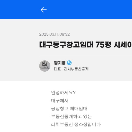
서초동
서울특별시 서초구
21.
2025.03.11. 08:32
106
대구동구창고임
홈
매물
경매
포스트
지
1
서초동 전문가를 소개합니다!
정지영
대표 · 리치부동산중개
측
백일권
대표
골든밸류부동산중개법인
평
안녕하세요?
m
상담받고 싶어요
대구에서
총
공장창고 매매임대
단
부동산중개하고 있는
서초동
리치부동산 정소장입니다