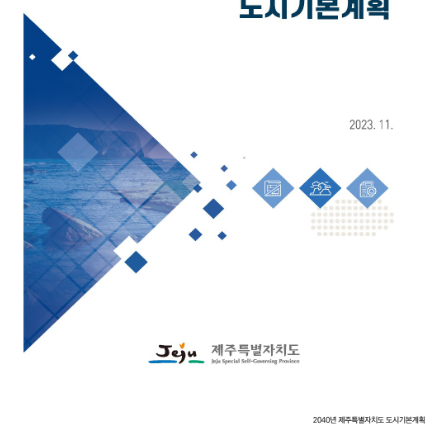
19.8억
226m²
9.55억
1,143.27억
87m²
'25. 11
1.1조
'24. 09
2.65억
4,300억
13.5억
매물
월 1억
61m²
'22. 06
108m²
'25. 07
6
매물
77
디스코 추천 매물
4,450억
8.6억
'26. 07
#상업용건물
23억
91m²
4.45억
서울특별시 서초구 서초동 서울빌라
83m²
73m²
2.6억
매매
30억
75m²
381.75억
44.5억
'19. 10
349m²
서울특별시 서초구 서초동
3.25억
더보기
51m²
25억
139m²
월 1,7
서초동
전문가
364m²
50m
김성원
대표
2.2억
문의하기
경매
가인부동산중개법인
59m²