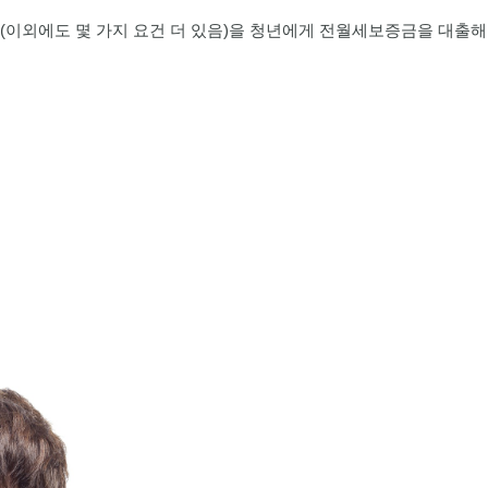
273m²
7
매물
월 2,883만
3
(이외에도 몇 가지 요건 더 있음)을 청년에게 전월세보증금을 대출해
250억
866m²
'17. 04
159억
.
1,712m²
19.8억
226m²
2.45억
1.1조
매물
32m²
'24. 09
2.65억
4,3
13.5억
매물
61m²
'22.
108m²
8.6억
23억
91m²
83m²
333.19억
0억
'12. 10
. 08
44.5억
349m²
3.25억
648.44억
51m²
'24. 11