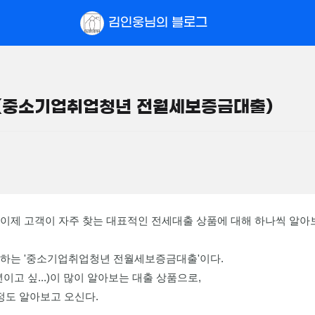
52m²
2.78억
8억
김인웅
님의 블로그
필터
매물만 보기
지도
18m²
0m²
'
2.26억
163.5억
65m²
'14. 03
9억
월 155만
m²
0m²
월 2.1억
출(중소기업취업청년 전월세보증금대출)
'25. 04
14억
8.85억
매물
매물
149m²
도
2.04억
234m²
월 2억
107m²
450억
800m²
'26. 06
1,790억
'25. 10
정
1,1
매물
'21. 
23.96억
843m²
2.85억
2
이제 고객이 자주 찾는 대표적인 전세대출 상품에 대해 하나씩 알아
매
49.8억
45m²
330m²
19.4억
203m²
1.88억
액
매물
37m²
 하는 '중소기업취업청년 전월세보증금대출'이다.
가
1,252.46억
3.69억
고 싶...)이 많이 알아보는 대출 상품으로,
'23. 12
58m²
정도 알아보고 오신다.
28.4억
매물