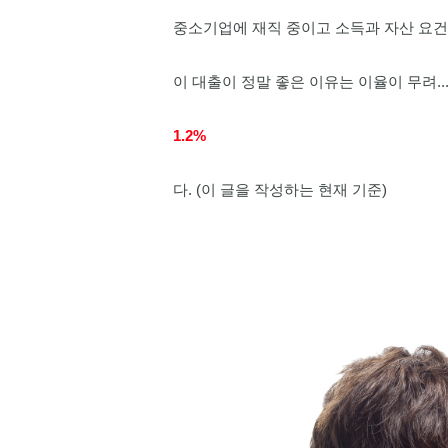
최근 3개월간
실거래가
31.3억
109m²
중소기업에 재직 중이고 소득과 자산 요건
전체
상가・사무실・공장
아파트・오피스텔
이 대출이 정말 좋은 이유는 이율이 무려..
빌라・주택
토지
1.2%
아파트
서초동 1671-5
08.07
1.2억 / 98만
월세
+8
다. (이 글을 작성하는 현재 기준)
1,183.2억
'25. 12
아파트
서초동 1584-6
08.07
3.49억
전세
+1
아파트
서초동 1597-6
08.07
26
매물
4.1억
전세
'21
+1
아파트
서초동 1466-3
08.06
1,
8.25억
전세