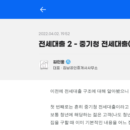
서초동
서울특별시 서초구
21.
2022.04.02. 19:52
106
전세대출 2 - 중기청 전세대
홈
매물
경매
포스트
지
1
서초동 전문가를 소개합니다!
김인웅
대표 · 집남공인중개사사무소
측
백일권
대표
골든밸류부동산중개법인
평
이전에 전세대출 구조에 대해 알아봤으니 
m
상담받고 싶어요
총
첫 번째로는 흔히 중기청 전세대출이라고
단
보통 청년에 해당하는 젊은 고객(나도 청년이
서초동
집을 구할 때 이미 기본적인 내용을 어느 