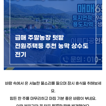
19.8억
226m²
9.55억
1,143.27억
87m²
'25. 11
1.1조
'24. 09
2.65억
4,300억
13.5억
매물
월 1억
61m²
'22. 06
108m²
'25. 07
6
매물
77
디스코 추천 매물
4,450억
8.6억
'26. 07
#상업용건물
23억
91m²
4.45억
서울특별시 서초구 서초동 1366-15
83m²
73m²
2.6억
매매
460억
75m²
381.75억
44.5억
'19. 10
349m²
서울특별시 서초구 서초동
3.25억
더보기
51m²
25억
바람 속에서 온 서늘한 물소리를 들으며 잠시 휴식을 취해보세
139m²
월 1,7
서초동
전문가
364m²
요.
50m
김성원
대표
2.2억
문의하기
힘든 한 주를 마무리하고 마침 기분 좋은 바람이 부네요.
경매
가인부동산중개법인
59m²