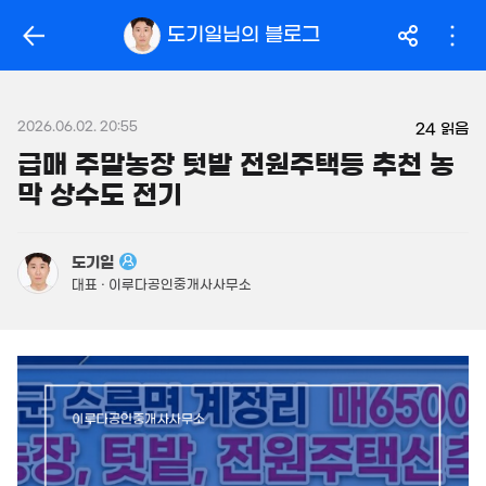
163.5억
'14. 03
319억
도기일
님의 블로그
'26. 06
월 104만
월 2.1억
필터
매물 탐색
32m²
'25. 04
14억
매물
149m²
2026.06.02. 20:55
월 2억
24
읽음
450억
480억
800m²
'26. 06
급매 주말농장 텃밭 전원주택등 추천 농
'26. 08
막 상수도 전기
.95억
946억
1,160억
56m²
매물
'18. 12
'21. 03
23.96억
480억
도기일
843m²
매물
49.8억
'06. 06
대표 · 이루다공인중개사사무소
330m²
3.69억
58m²
3.15억
52m²
7.7억
2.7억
매물
월 2,883만
359m²
62m²
250억
866m²
'17. 04
2.55억
33m²