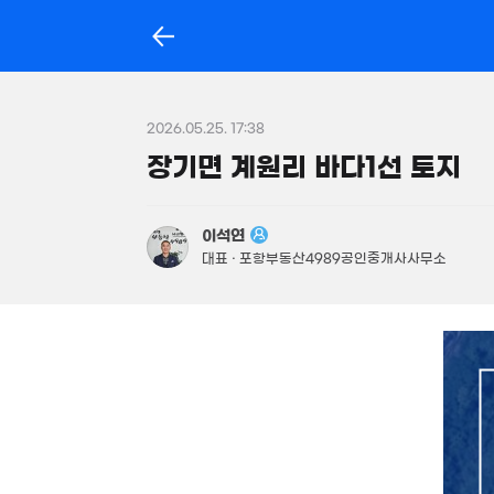
서초동
서울특별시 서초구
21.
2026.05.25. 17:38
106
장기면 계원리 바다1선 토지
홈
매물
경매
포스트
지
1
서초동 전문가를 소개합니다!
이석연
대표 · 포항부동산4989공인중개사사무소
측
김성원
대표
가인부동산중개법인
평
m
상담받고 싶어요
총
단
서초동