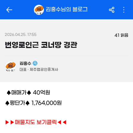
163.5억
'14. 03
319억
김홍수
님의 블로그
'26. 06
월 104만
월 2.1억
필터
매물 탐색
32m²
'25. 04
14억
매물
149m²
2026.04.25. 17:55
월 2억
41
읽음
450억
480억
800m²
'26. 06
번영로인근 코너땅 경관
'26. 08
.95억
946억
1,160억
56m²
매물
'18. 12
'21. 03
김홍수
23.96억
대표 · 제주맵공인중개사
480억
843m²
매물
49.8억
'06. 06
330m²
♠매매가♠ 40억원
3.69억
58m²
♠평단가♠ 1,764,000원
3.15억
52m²
7.7억
2.7억
매물
월 2,883만
359m²
62m²
▶▶매물지도 보기클릭◀◀
250억
866m²
'17. 04
2.55억
33m²