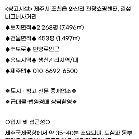
<창고시설> 제주시 조천읍 와산리 관광쇼핑센터, 길섶
19.8억
나그네사거리
226m²
9.55억
1,143.27억
87m²
'25. 11
♠토지면적♠2,268평 (7,496㎡)
1.1조
'24. 09
♠건물면적♠ 453평 (1,497㎡)
2.65억
4,300억
13.5억
매물
월 1억
61m²
'22. 06
108m²
♠주도로♠ 번영로인근
'25. 07
6
매물
77
♠용도지역♠ 생산관리지역/대
디스코 추천 매물
4,450억
8.6억
'26. 07
#상업용건물
23억
♠제주맵♠ 010-6692-6500
91m²
4.45억
서울특별시 서초구 서초동 1366-15
83m²
73m²
2.6억
매매
460억
75m²
🍀토지 · 창고 전문 중개업소🍀
381.75억
44.5억
'19. 10
349m²
서울특별시 서초구 서초동
3.25억
더보기
🍀급매물·법원경매 상담환영🍀
51m²
25억
139m²
월 1,7
서초동
전문가
364m²
50m
○입지 및 접근성○
김성원
대표
2.2억
문의하기
경매
가인부동산중개법인
59m²
제주국제공항에서 약 35~40분 소요되며, 도심과 동부