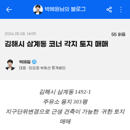
163.5억
'14. 03
319억
박혜원
님의 블로그
'26. 06
월 104만
월 2.1억
필터
매물 탐색
32m²
'25. 04
14억
매물
149m²
2026.05.08. 14:09
월 2억
55
읽음
450억
480억
800m²
'26. 06
김해시 삼계동 코너 각지 토지 매매
'26. 08
.95억
946억
1,160억
56m²
매물
'18. 12
'21. 03
박혜원
23.96억
대표 · 티오피 부동산 중개법인
480억
843m²
매물
49.8억
'06. 06
330m²
김해시 삼계동 1492-1
3.69억
58m²
주유소 용지 303평
3.15억
52m²
지구단위변경으로 근생 건축이 가능한  귀한 토지
7.7억
2.7억
매물
월 2,883만
359m²
62m²
250억
866m²
매매
'17. 04
2.55억
33m²