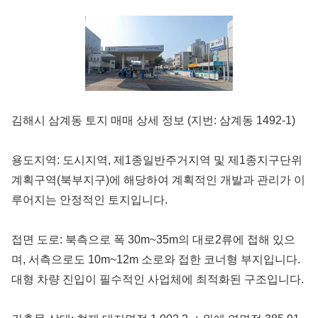
19.8억
226m²
9.55억
1,143.27억
87m²
'25. 11
1.1조
'24. 09
2.65억
4,300억
13.5억
매물
월 1억
61m²
'22. 06
108m²
'25. 07
6
매물
김해시 삼계동 토지 매매 상세 정보 (지번: 삼계동 1492-1)
77
디스코 추천 매물
4,450억
8.6억
'26. 07
#상업용건물
23억
용도지역: 도시지역, 제1종일반주거지역 및 제1종지구단위
91m²
4.45억
서울특별시 서초구 서초동 1571-9
83m²
73m²
2.6억
계획구역(북부지구)에 해당하여 계획적인 개발과 관리가 이
매매
75억
75m²
루어지는 안정적인 토지입니다.
381.75억
44.5억
'19. 10
349m²
서울특별시 서초구 서초동
3.25억
더보기
51m²
접면 도로: 북측으로 폭 30m~35m의 대로2류에 접해 있으
25억
139m²
며, 서측으로도 10m~12m 소로와 접한 코너형 부지입니다. 
월 1,7
서초동
전문가
364m²
50m
대형 차량 진입이 필수적인 사업체에 최적화된 구조입니다.
이종혁
대표
2.2억
문의하기
경매
(주)마이다스부동산중개법인 서초
59m²