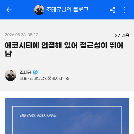
163.5억
'14. 03
319억
조태규
님의 블로그
'26. 06
월 104만
월 2.1억
필터
매물 탐색
32m²
'25. 04
14억
매물
149m²
2026.05.28. 08:27
월 2억
27
읽음
450억
800m²
'26. 06
에코시티에 인접해 있어 접근성이 뛰어
264억
'19. 10
남
.95억
946억
1,160억
56m²
매물
'18. 12
'21. 03
23.96억
480억
조태규
843m²
매물
49.8억
'06. 06
대표 · 신태양공인중개사사무소
330m²
3.69억
58m²
3.15억
52m²
7.7억
2.7억
매물
월 2,883만
359m²
62m²
250억
866m²
'17. 04
2.55억
33m²