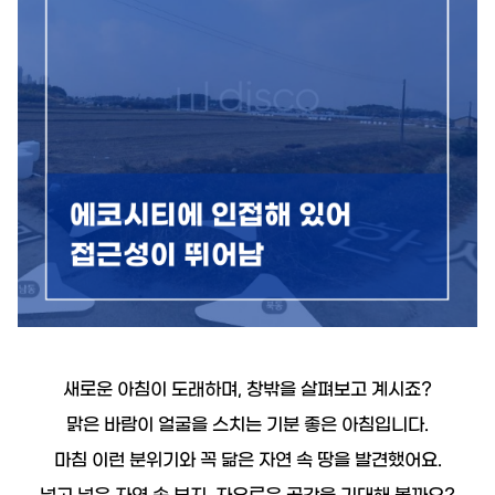
19.8억
226m²
9.55억
1,143.27억
87m²
'25. 11
1.1조
'24. 09
2.65억
4,300억
13.5억
매물
월 1억
61m²
'22. 06
108m²
'25. 07
6
매물
77
디스코 추천 매물
4,450억
8.6억
'26. 07
#상업용건물
23억
91m²
4.45억
서울특별시 서초구 서초동 1360-45
83m²
73m²
2.6억
매매
85억
75m²
381.75억
44.5억
'19. 10
349m²
서울특별시 서초구 서초동
3.25억
더보기
51m²
25억
새로운 아침이 도래하며, 창밖을 살펴보고 계시죠?
139m²
월 1,7
서초동
전문가
364m²
맑은 바람이 얼굴을 스치는 기분 좋은 아침입니다.
50m
백일권
대표
2.2억
문의하기
마침 이런 분위기와 꼭 닮은 자연 속 땅을 발견했어요.
경매
골든밸류부동산중개법인
59m²