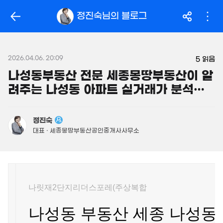
163.5억
'14. 03
319억
정진숙
님의 블로그
'26. 06
월 104만
월 2.1억
필터
매물 탐색
32m²
'25. 04
14억
매물
149m²
2026.04.06. 20:09
월 2억
5
읽음
450억
480억
800m²
'26. 06
나성동부동산 전문 세종몽땅부동산이 알
'26. 08
려주는 나성동 아파트 실거래가 분석및
.95억
946억
1,160억
56m²
매물
'18. 12
투
'21. 03
23.96억
480억
정진숙
843m²
매물
49.8억
'06. 06
대표 · 세종몽땅부동산공인중개사사무소
330m²
3.69억
58m²
3.15억
52m²
나릿재2단지리더스포레(주상복합
7.7억
2.7억
매물
월 2,883만
359m²
62m²
250억
866m²
나성동 부동산 세종 나성동
'17. 04
2.55억
33m²