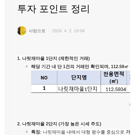
투자 포인트 정리
19.8억
226m²
9.55억
1,143.27억
87m²
'25. 11
1.1조
사랑으로
・
2026. 4. 2. 19:04
'24. 09
2.65억
4,300억
13.5억
매물
월 1억
61m²
'22. 06
108m²
'25. 07
6
매물
77
1. 나릿재마을 1단지 (제한적인 거래)
디스코 추천 매물
4,450억
8.6억
'26. 07
해당 기간 내 단 1건의 거래만 확인되며, 112.59㎡ 
#상업용건물
23억
91m²
4.45억
서울특별시 서초구 서초동 삼신빌딩
83m²
73m²
2.6억
매매
125억
75m²
381.75억
44.5억
'19. 10
349m²
서울특별시 서초구 서초동
3.25억
더보기
51m²
나
25억
139m²
월 1,7
서초동
전문가
364m²
50m
백일권
대표
2. 나릿재마을 2단지 (가장 높은 시세 주도)
2.2억
문의하기
경매
골든밸류부동산중개법인
59m²
특징:
나릿재마을 내에서 대형 평수를 중심으로
가장