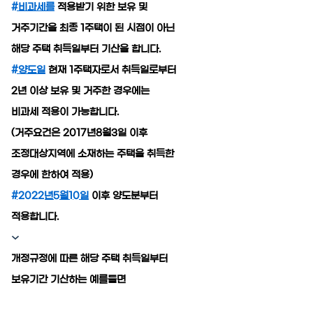
#비과세를
적용받기 위한 보유 및
거주기간을 최종 1주택이 된 시점이 아닌
19.8억
226m²
9.55억
1,143.27억
해당 주택 취득일부터 기산을 합니다.
87m²
'25. 11
1.1조
#양도일
현재 1주택자로서 취득일로부터
'24. 09
2년 이상 보유 및 거주한 경우에는
2.65억
4,300억
13.5억
매물
월 1억
61m²
'22. 06
108m²
'25. 07
비과세 적용이 가능합니다.
6
매물
77
(거주요건은 2017년8월3일 이후
디스코 추천 매물
4,450억
8.6억
'26. 07
조정대상지역에 소재하는 주택을 취득한
#상업용건물
23억
91m²
4.45억
서울특별시 서초구 서초동 1360-45
83m²
73m²
2.6억
경우에 한하여 적용)
매매
85억
75m²
#2022년5월10일
이후 양도분부터
381.75억
44.5억
적용합니다.
'19. 10
349m²
서울특별시 서초구 서초동
3.25억
더보기
51m²
25억
139m²
월 1,7
서초동
전문가
개정규정에 따른 해당 주택 취득일부터
364m²
50m
백일권
보유기간 기산하는 예를들면
대표
2.2억
문의하기
경매
골든밸류부동산중개법인
59m²