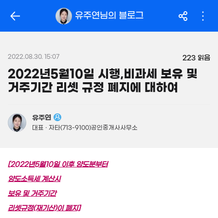
163.5억
'14. 03
319억
유주연
님의 블로그
'26. 06
월 104만
월 2.1억
필터
매물 탐색
32m²
'25. 04
14억
매물
149m²
2022.08.30. 15:07
월 2억
223
읽음
450억
480억
800m²
'26. 06
2022년5월10일 시행,비과세 보유 및
'26. 08
거주기간 리셋 규정 폐지에 대하여
.95억
946억
1,160억
56m²
매물
'18. 12
'21. 03
23.96억
480억
유주연
843m²
매물
49.8억
'06. 06
대표 · 자타(713-9100)공인중개사사무소
330m²
3.69억
[2
022년5월10일 이후 양도분부터
58m²
3.15억
52m²
양도소득세 계산시
7.7억
2.7억
매물
월 2,883만
보유 및 거주기간
359m²
62m²
250억
866m²
'17. 04
리셋규정(재기산)이 폐지]
2.55억
33m²