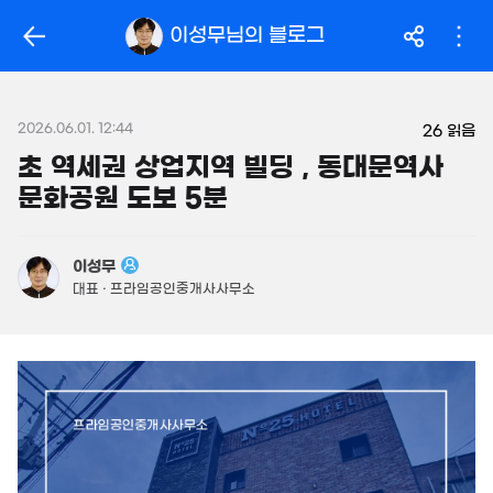
163.5억
'14. 03
319억
이성무
님의 블로그
'26. 06
월 104만
월 2.1억
필터
매물 탐색
32m²
'25. 04
14억
매물
149m²
2026.06.01. 12:44
월 2억
26
읽음
450억
480억
800m²
'26. 06
초 역세권 상업지역 빌딩 , 동대문역사
'26. 08
문화공원 도보 5분
.95억
946억
1,160억
56m²
매물
'18. 12
'21. 03
23.96억
480억
이성무
843m²
매물
49.8억
'06. 06
대표 · 프라임공인중개사사무소
330m²
3.69억
58m²
3.15억
52m²
7.7억
2.7억
매물
월 2,883만
359m²
62m²
250억
866m²
'17. 04
2.55억
33m²