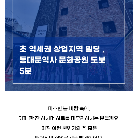
19.8억
226m²
9.55억
1,143.27억
87m²
'25. 11
1.1조
'24. 09
2.65억
4,300억
13.5억
매물
월 1억
61m²
'22. 06
108m²
'25. 07
6
매물
77
디스코 추천 매물
4,450억
8.6억
'26. 07
#상업용건물
23억
91m²
4.45억
서울특별시 서초구 서초동 1571-9
83m²
73m²
2.6억
매매
75억
75m²
381.75억
44.5억
'19. 10
349m²
서울특별시 서초구 서초동
3.25억
더보기
51m²
25억
따스한 봄 바람 속에,
139m²
월 1,7
서초동
전문가
364m²
커피 한 잔 하시며 하루를 마무리하시는 분들께요.
50m
백일권
대표
2.2억
문의하기
마침 이런 분위기와 꼭 닮은
경매
골든밸류부동산중개법인
59m²