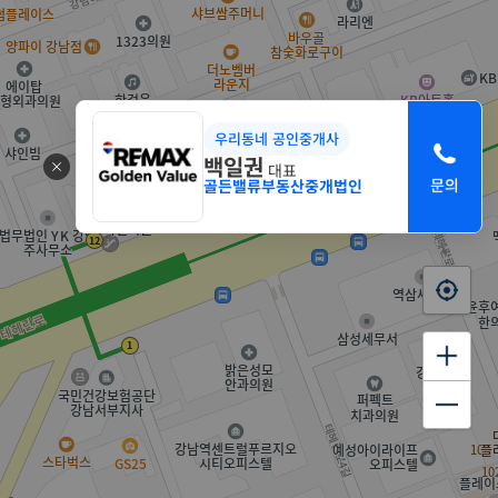
우리동네 공인중개사
백일권
대표
골든밸류부동산중개법인