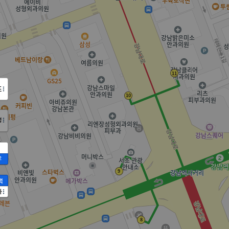
도
정
2
액
가