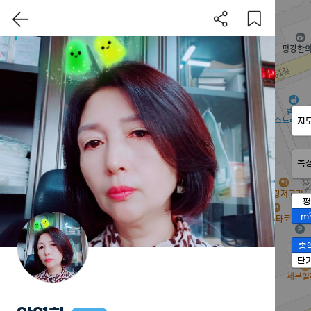
지
측
평
m
총
단