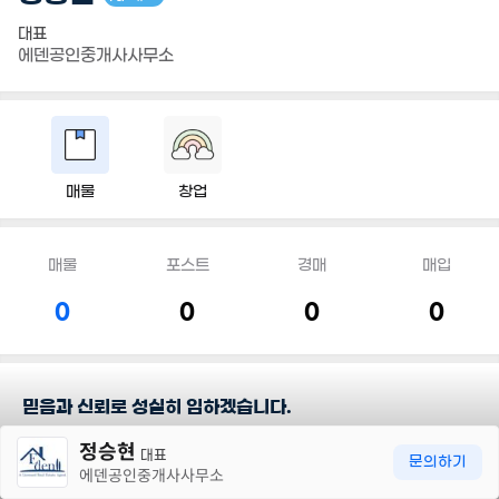
대표
에덴공인중개사사무소
매물
창업
매물
포스트
경매
매입
0
0
0
0
믿음과 신뢰로 성실히 임하겠습니다.
30m
정승현
환영합니다.
대표
문의하기
에덴공인중개사사무소
믿음과 신뢰를 바탕으로 정직한 중개를 하는
에덴공인중개사 사무소입니다.