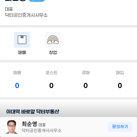
대표
닥터공인중개사사무소
매물
창업
매물
포스트
경매
매입
0
0
0
0
이대역 바로앞 닥터부동산
30m
최순영
대표
담당지역
문의하기
닥터공인중개사사무소