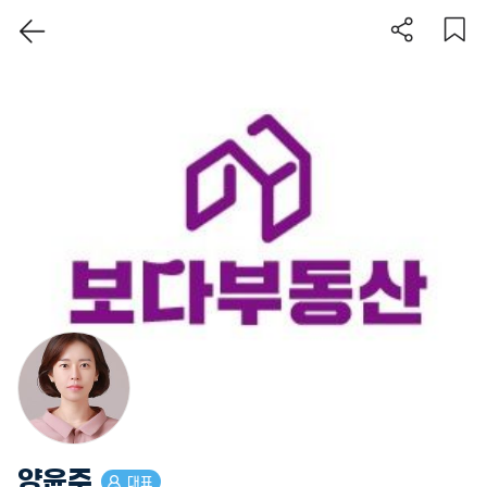
이 지역 보기
양윤주
대표