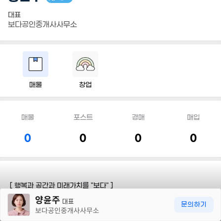
대표
보다공인중개사사무소
매물
창업
매물
포스트
경매
매입
0
0
0
0
[ 행복과 공간과 미래가치를 "보다" ]
30m
양윤주
대표
문의하기
보다공인중개사사무소
담당지역