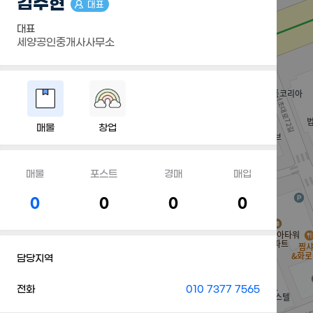
김주현
대표
대표
세양공인중개사사무소
매물
창업
매물
포스트
경매
매입
0
0
0
0
담당지역
전화
010 7377 7565