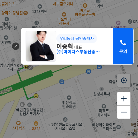
우리동네 공인중개사
이종혁
대표
(주)마이다스부동산중개법인 서초