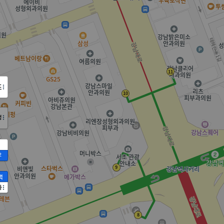
도
정
2
액
가