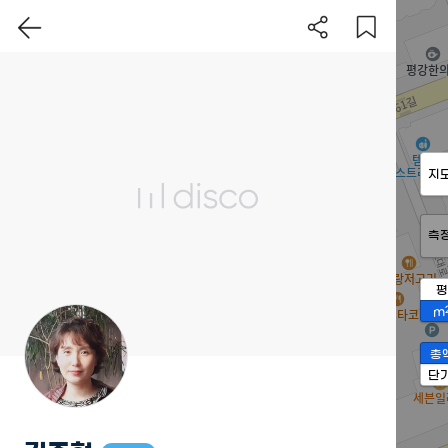
지
측
평
m
총
단