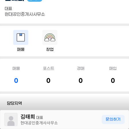
대표
현대공인중개사사무소
매물
창업
매물
포스트
경매
매입
0
0
0
0
담당지역
30m
김태희
전문유형
#토지
#상가/사무실
#단독/다가구
#아파트
대표
문의하기
현대공인중개사사무소
전화
010 9220 5254