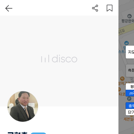
지
측
평
m
총
단