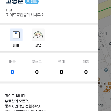
고형춘
대표
대표
가이드공인중개사사무소
매물
창업
매물
포스트
경매
매입
0
0
0
0
가이드 입니다.
부동산의 모든것....
풍수지리적인 전원주택지