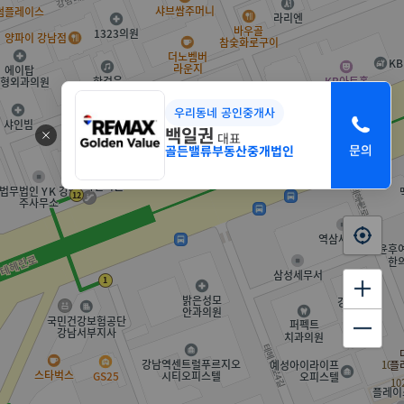
우리동네 공인중개사
백일권
대표
골든밸류부동산중개법인