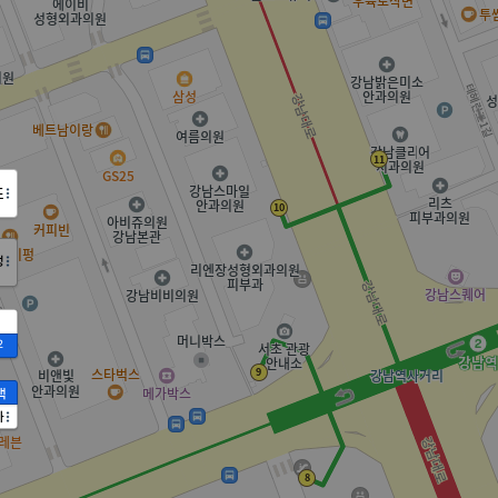
도
정
2
액
가