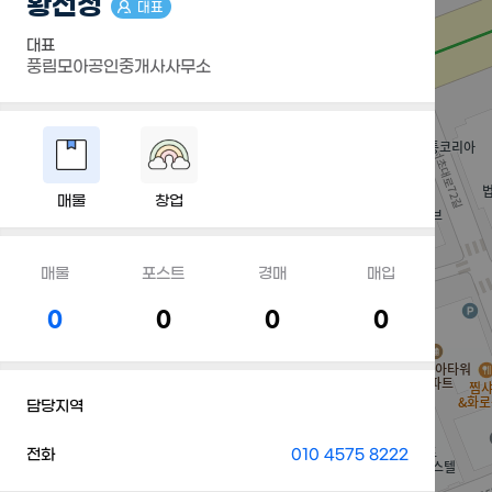
황선정
대표
대표
풍림모아공인중개사사무소
매물
창업
매물
포스트
경매
매입
0
0
0
0
담당지역
전화
010 4575 8222