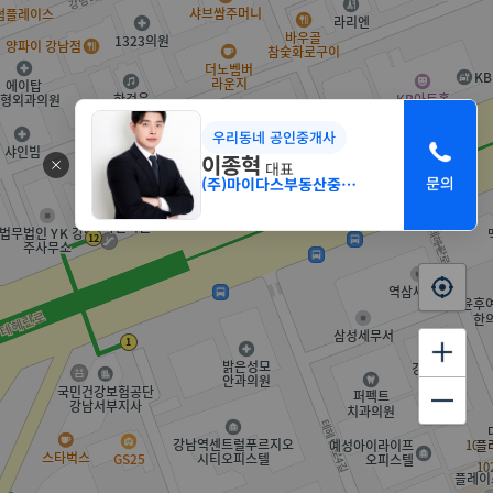
우리동네 공인중개사
이종혁
대표
(주)마이다스부동산중개법인 서초