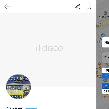
지
측
평
m
총
단