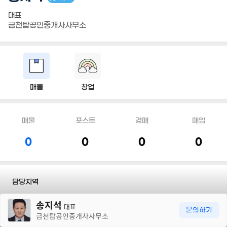
대표
금천탑공인중개사사무소
매물
창업
매물
포스트
경매
매입
0
0
0
0
담당지역
30m
송지석
전화
010 4225 0387
대표
문의하기
금천탑공인중개사사무소