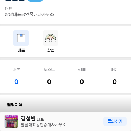
대표
팔달대표공인중개사사무소
매물
창업
매물
포스트
경매
매입
0
0
0
0
담당지역
30m
김성빈
전화
031 215 6868
대표
문의하기
팔달대표공인중개사사무소