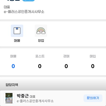
대표
e-플러스공인중개사사무소
매물
창업
매물
포스트
경매
매입
0
0
0
0
담당지역
30m
박중근
전화
010 5425 5887
대표
문의하기
e-플러스공인중개사사무소