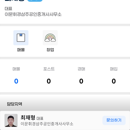
대표
이문휘경삼주공인중개사사무소
매물
창업
매물
포스트
경매
매입
0
0
0
0
담당지역
30m
최재형
전화
010 7548 3803
대표
문의하기
이문휘경삼주공인중개사사무소