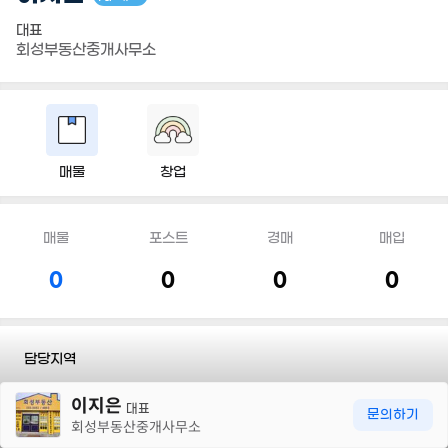
대표
회성부동산중개사무소
매물
창업
매물
포스트
경매
매입
0
0
0
0
담당지역
30m
이지은
전화
010 3944 0511
대표
문의하기
회성부동산중개사무소