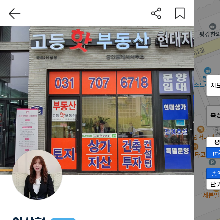
지
측
평
m
총
단