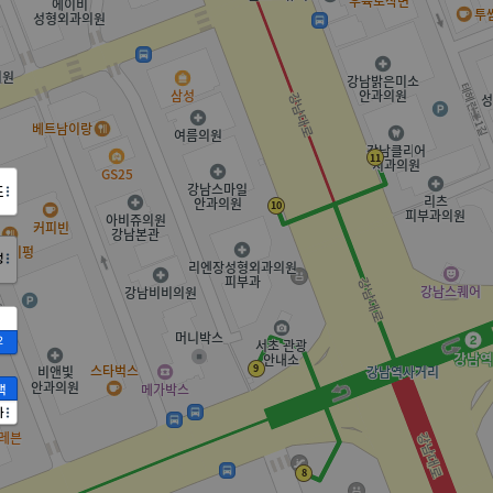
도
정
2
액
가