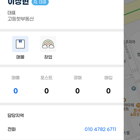
이상현
대표
대표
고등핫부동산
매물
창업
매물
포스트
경매
매입
0
0
0
0
담당지역
전화
010 4782 6711