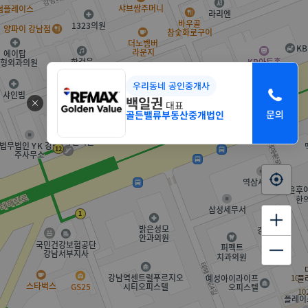
우리동네 공인중개사
백일권
대표
골든밸류부동산중개법인