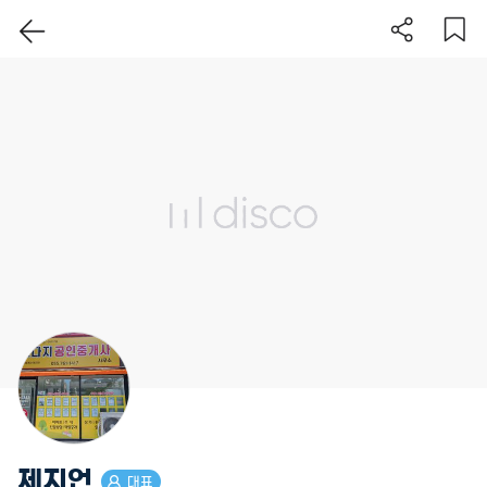
이 지역 보기
제지언
대표