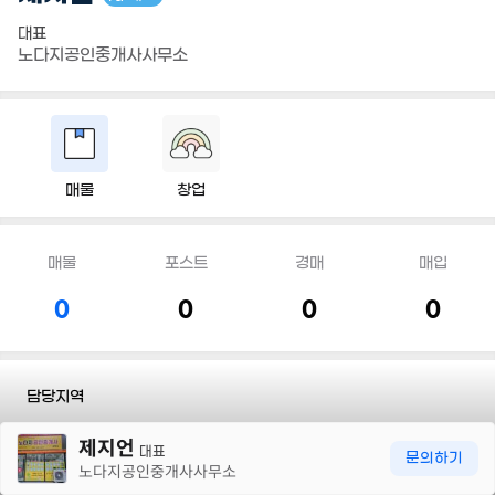
대표
노다지공인중개사사무소
매물
창업
매물
포스트
경매
매입
0
0
0
0
담당지역
30m
제지언
전화
010 4640 9182
대표
문의하기
노다지공인중개사사무소