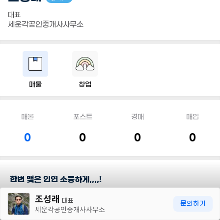
대표
세운각공인중개사사무소
매물
창업
매물
포스트
경매
매입
0
0
0
0
한번 맺은 인연 소중하게,,,,!
30m
조성래
대표
담당지역
문의하기
세운각공인중개사사무소