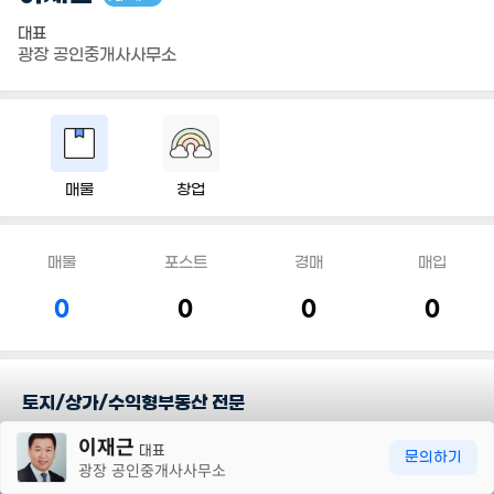
대표
광장 공인중개사사무소
매물
창업
매물
포스트
경매
매입
0
0
0
0
토지/상가/수익형부동산 전문
30m
이재근
대표
담당지역
문의하기
광장 공인중개사사무소