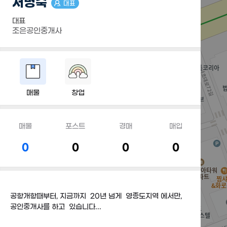
서명숙
대표
대표
조은공인중개사
매물
창업
매물
포스트
경매
매입
0
0
0
0
공항개항때부터, 지금까지 20년 넘게 영종도지역 에서만,
공인중개사를 하고 있습니다...