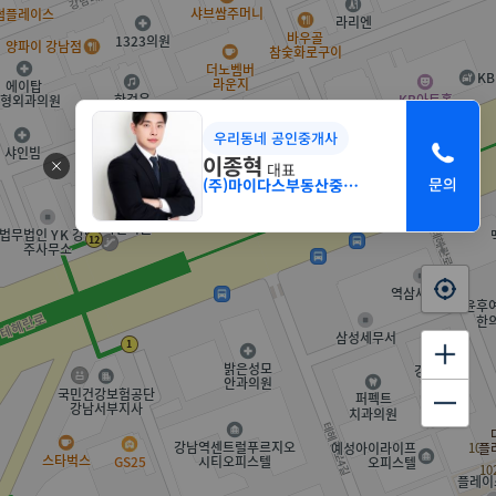
우리동네 공인중개사
이종혁
대표
(주)마이다스부동산중개법인 서초