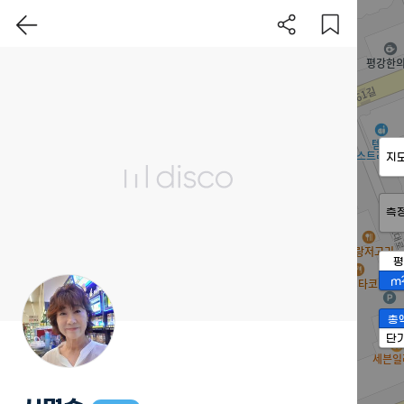
지
측
평
m
총
단