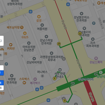
도
정
2
액
가