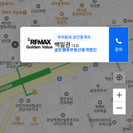
우리동네 공인중개사
백일권
대표
골든밸류부동산중개법인