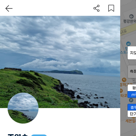
지
측
평
m
총
단