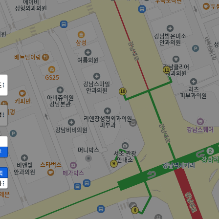
도
정
2
액
가