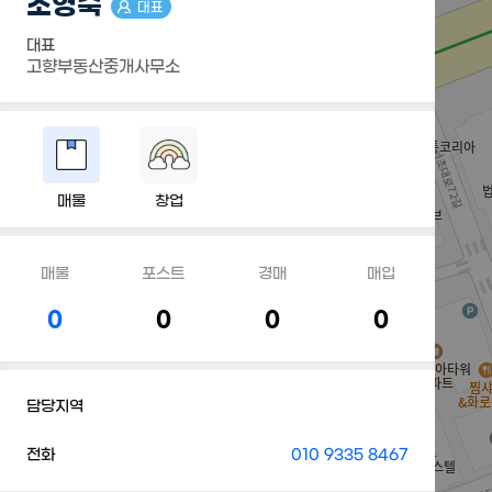
조영숙
대표
대표
고향부동산중개사무소
매물
창업
매물
포스트
경매
매입
0
0
0
0
담당지역
전화
010 9335 8467