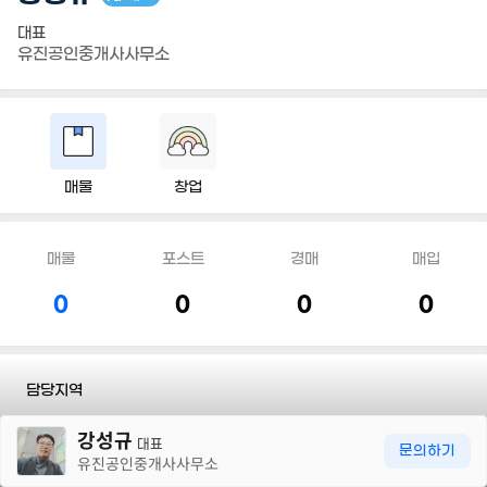
대표
유진공인중개사사무소
매물
창업
매물
포스트
경매
매입
0
0
0
0
담당지역
30m
강성규
전화
010 7519 1006
대표
문의하기
유진공인중개사사무소