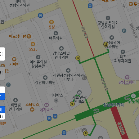
도
정
2
액
가