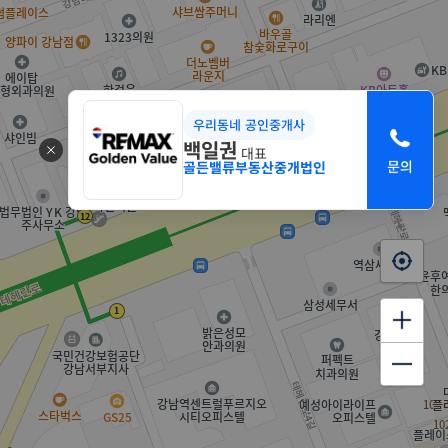
우리동네 공인중개사
백일권
대표
골든밸류부동산중개법인