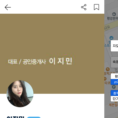
지
측
평
m
총
단