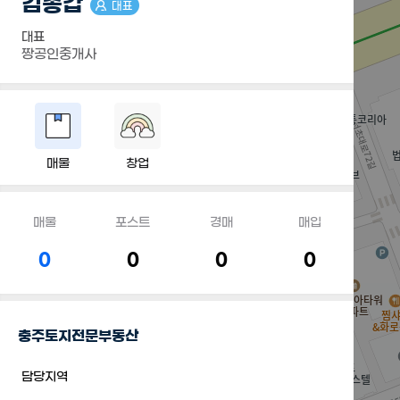
김종갑
대표
대표
짱공인중개사
매물
창업
매물
포스트
경매
매입
0
0
0
0
충주토지전문부동산
담당지역