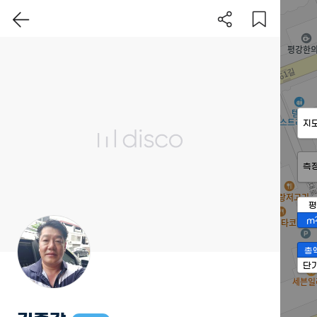
지
측
평
m
총
단