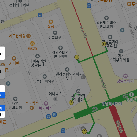
도
정
2
액
가