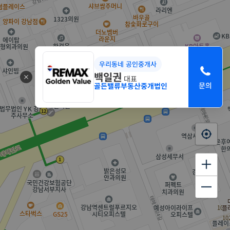
우리동네 공인중개사
백일권
대표
골든밸류부동산중개법인