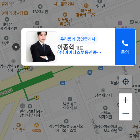
우리동네 공인중개사
이종혁
대표
(주)마이다스부동산중개법인 서초