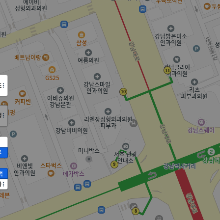
도
정
2
액
가