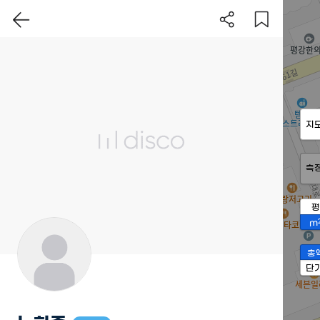
지
측
평
m
총
단