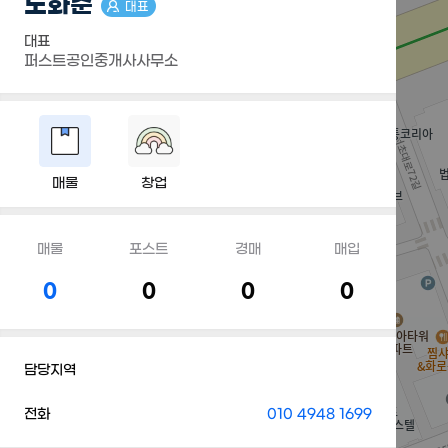
노화준
대표
대표
퍼스트공인중개사사무소
매물
창업
매물
포스트
경매
매입
0
0
0
0
담당지역
전화
010 4948 1699