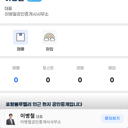
대표
이병철공인중개사사무소
매물
창업
매물
포스트
경매
매입
0
0
0
0
포항블루밸리 인근 현지 공인중개입니다
30m
이병철
대표
문의하기
이병철공인중개사사무소
포항블루밸리 인근 현지 이병철 공인중개사 입니다.
구룡포읍, 호미곶면, 동해면 전문 입니다.