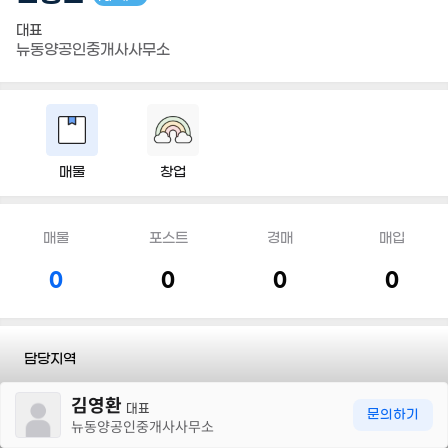
대표
뉴동양공인중개사사무소
매물
창업
매물
포스트
경매
매입
0
0
0
0
담당지역
30m
김영환
전화
042 587 7009
대표
문의하기
뉴동양공인중개사사무소