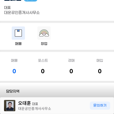
대표
대운공인중개사사무소
매물
창업
매물
포스트
경매
매입
0
0
0
0
담당지역
30m
오대훈
전화
010 9143 7898
대표
문의하기
대운공인중개사사무소