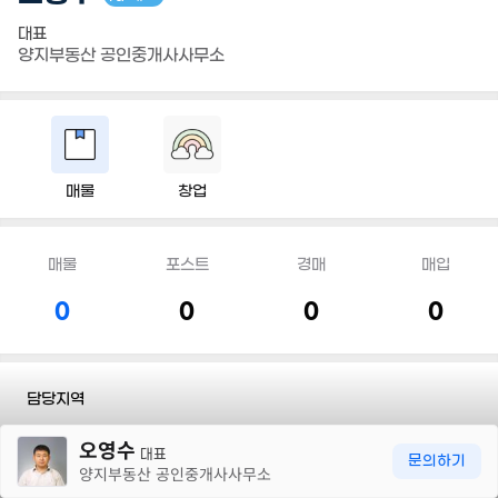
대표
양지부동산 공인중개사사무소
매물
창업
매물
포스트
경매
매입
0
0
0
0
담당지역
30m
오영수
전화
031 989 4700
대표
문의하기
양지부동산 공인중개사사무소