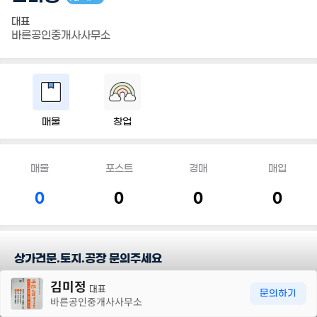
대표
바른공인중개사사무소
매물
창업
매물
포스트
경매
매입
0
0
0
0
상가건문.토지.공장 문의주세요
30m
김미정
대표
담당지역
문의하기
바른공인중개사사무소