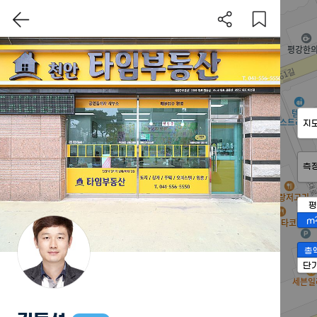
지
측
평
m
총
단