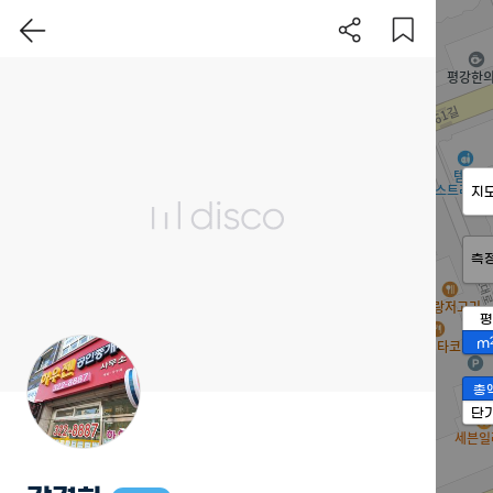
지
측
평
m
총
단