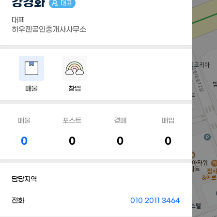
강경화
대표
대표
하우젠공인중개사사무소
매물
창업
매물
포스트
경매
매입
0
0
0
0
담당지역
전화
010 2011 3464