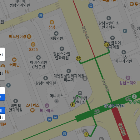
도
정
2
액
가