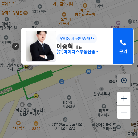
우리동네 공인중개사
이종혁
대표
(주)마이다스부동산중개법인 서초