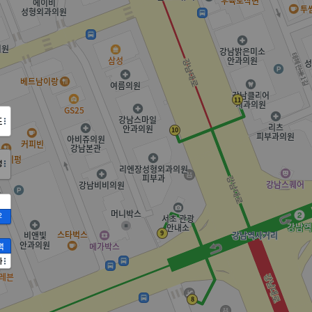
도
정
2
액
가