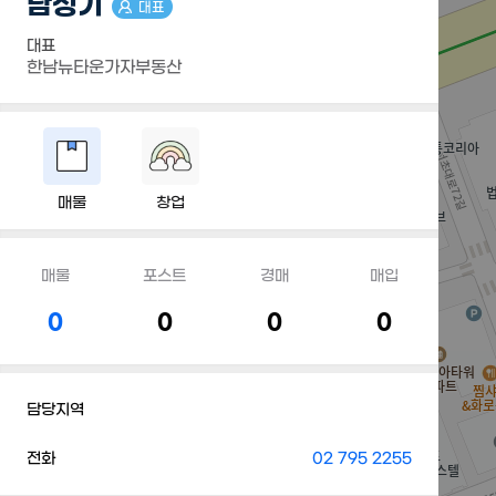
남성기
대표
대표
한남뉴타운가자부동산
매물
창업
매물
포스트
경매
매입
0
0
0
0
담당지역
전화
02 795 2255