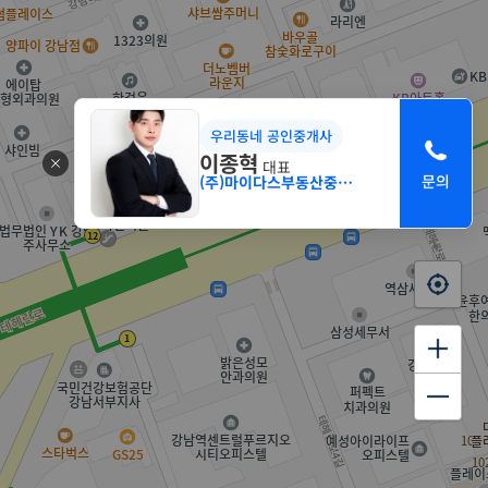
우리동네 공인중개사
이종혁
대표
(주)마이다스부동산중개법인 서초