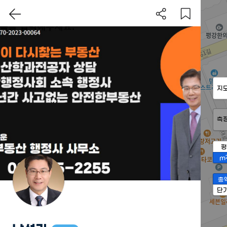
지
측
평
m
총
단