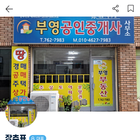
이 지역 보기
장추표
대표