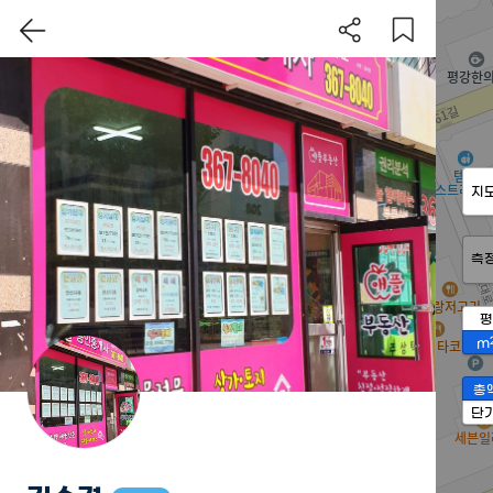
지
측
평
m
총
단