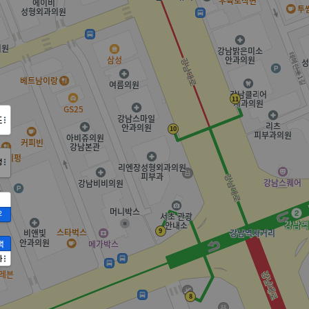
도
정
2
액
가